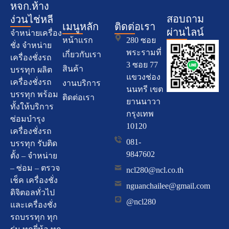
หจก.ห้าง
สอบถาม
ง่วนไช่หลี
เมนูหลัก
ติดต่อเรา
ผ่านไลน์
จำหน่ายเครื่อง
หน้าแรก
280 ซอย
ชั่ง จำหน่าย
พระรามที่
เกี่ยวกับเรา
เครื่องชั่งรถ
3 ซอย 77
สินค้า
บรรทุก ผลิต
แขวงช่อง
เครื่องชั่งรถ
งานบริการ
นนทรี เขต
บรรทุก พร้อม
ติดต่อเรา
ยานนาวา
ทั้งให้บริการ
กรุงเทพ
ซ่อมบำรุง
10120
เครื่องชั่งรถ
081-
บรรทุก รับติด
9847602
ตั้ง – จำหน่าย
– ซ่อม – ตรวจ
ncl280@ncl.co.th
เช็ค เครื่องชั่ง
nguanchailee@gmail.com
ดิจิตอลทั่วไป
@ncl280
และเครื่องชั่ง
รถบรรทุก ทุก