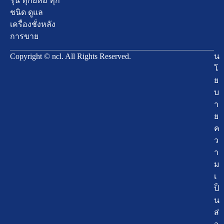
รุ่น ทุกยี่ห้อ ทุก
ชนิด ดูแล
เครื่องชั่งหลัง
การขาย
Copyright © ncl. All Rights Reserved.
น
โ
ย
บ
า
ย
ค
ว
า
ม
เ
ป็
น
ส่