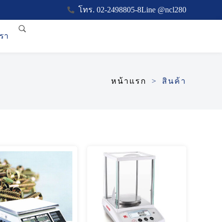
โทร. 02-2498805-8
Line @ncl280
เรา
หน้าแรก
สินค้า
>