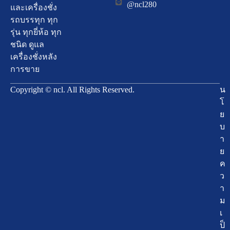
@ncl280
และเครื่องชั่ง
รถบรรทุก ทุก
รุ่น ทุกยี่ห้อ ทุก
ชนิด ดูแล
เครื่องชั่งหลัง
การขาย
Copyright © ncl. All Rights Reserved.
น
โ
ย
บ
า
ย
ค
ว
า
ม
เ
ป็