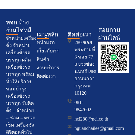
หจก.ห้าง
สอบถาม
ง่วนไช่หลี
เมนูหลัก
ติดต่อเรา
ผ่านไลน์
จำหน่ายเครื่อง
หน้าแรก
280 ซอย
ชั่ง จำหน่าย
พระรามที่
เกี่ยวกับเรา
เครื่องชั่งรถ
3 ซอย 77
สินค้า
บรรทุก ผลิต
แขวงช่อง
เครื่องชั่งรถ
งานบริการ
นนทรี เขต
บรรทุก พร้อม
ติดต่อเรา
ยานนาวา
ทั้งให้บริการ
กรุงเทพ
ซ่อมบำรุง
10120
เครื่องชั่งรถ
081-
บรรทุก รับติด
9847602
ตั้ง – จำหน่าย
– ซ่อม – ตรวจ
ncl280@ncl.co.th
เช็ค เครื่องชั่ง
nguanchailee@gmail.com
ดิจิตอลทั่วไป