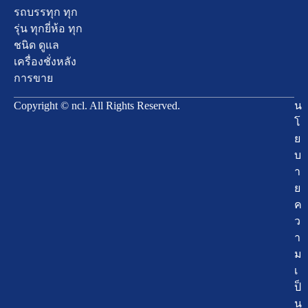
รถบรรทุก ทุก
รุ่น ทุกยี่ห้อ ทุก
ชนิด ดูแล
เครื่องชั่งหลัง
การขาย
Copyright © ncl. All Rights Reserved.
น
โ
ย
บ
า
ย
ค
ว
า
ม
เ
ป็
น