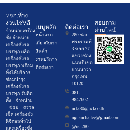
หจก.ห้าง
สอบถาม
ง่วนไช่หลี
เมนูหลัก
ติดต่อเรา
ผ่านไลน์
จำหน่ายเครื่อง
หน้าแรก
280 ซอย
ชั่ง จำหน่าย
พระรามที่
เกี่ยวกับเรา
เครื่องชั่งรถ
3 ซอย 77
สินค้า
บรรทุก ผลิต
แขวงช่อง
เครื่องชั่งรถ
งานบริการ
นนทรี เขต
บรรทุก พร้อม
ติดต่อเรา
ยานนาวา
ทั้งให้บริการ
กรุงเทพ
ซ่อมบำรุง
10120
เครื่องชั่งรถ
081-
บรรทุก รับติด
9847602
ตั้ง – จำหน่าย
– ซ่อม – ตรวจ
ncl280@ncl.co.th
เช็ค เครื่องชั่ง
nguanchailee@gmail.com
ดิจิตอลทั่วไป
@ncl280
และเครื่องชั่ง